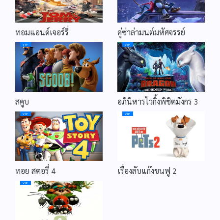
ทอมแอนด์เจอร์รี่
คู่ซ่าล่ามนต์มหัศจรรย์
VIP
VIP
สคูบ
อภินิหารไวกิ้งพิชิตมังกร 3
VIP
VIP
ทอย สตอรี่ 4
เรื่องลับแก๊งขนฟู 2
VIP