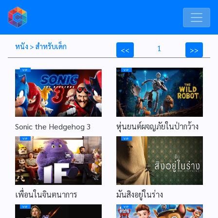
หนัง > สำหรับเด็ก
1
<<
>>
VIP
VIP
Sonic the Hedgehog 3
หุ่นยนต์ผจญภัยในป่ากว้าง
VIP
VIP
เพื่อนในจินตนาการ
มันสิงอยู่ในร่าง
VIP
VIP